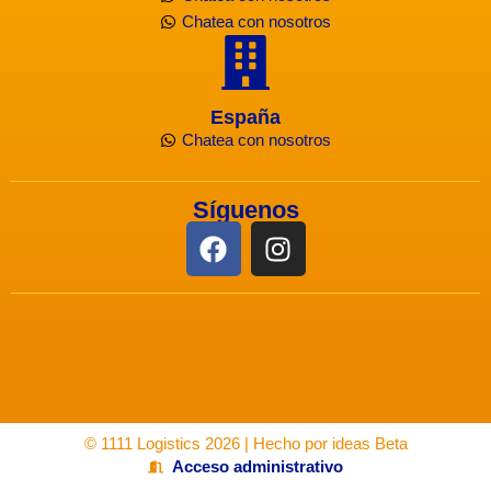
Chatea con nosotros
España
Chatea con nosotros
Síguenos
F
I
a
n
c
s
e
t
b
a
o
g
o
r
k
a
© 1111 Logistics 2026 | Hecho por
ideas Beta
m
Acceso administrativo