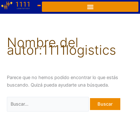
Ir
Buscar
al
por:
contenido
Nombre del
autor:1111logistics
Parece que no hemos podido encontrar lo que estás
buscando. Quizá pueda ayudarte una búsqueda.